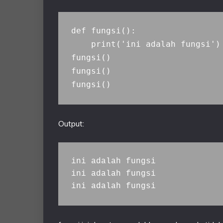
def fungsi():

    print('ini adalah fungsi')

fungsi()

fungsi()

Output:
ini adalah fungsi

ini adalah fungsi

ini adalah fungsi