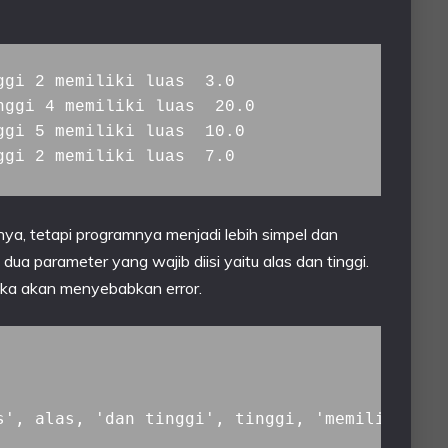
gi 2 memiliki luas  3.0

ggi 4 memiliki luas  20.0

gi 5 memiliki luas  10.0

ggi 2 memiliki luas  7.0
a, tetapi programnya menjadi lebih simpel dan
ua parameter yang wajib diisi yaitu alas dan tinggi.
maka akan menyebabkan error.
s', alas, 'dan tinggi', tinggi, 'memiliki luas