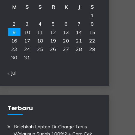
M
S
S
R
K
J
S
1
2
3
4
5
6
7
8
9
10
11
12
13
14
15
16
17
18
19
20
21
22
23
24
25
26
27
28
29
30
31
« Jul
Terbaru
Bolehkah Laptop Di-Charge Terus
Walaupun Sudah 100%? + Cara Cek