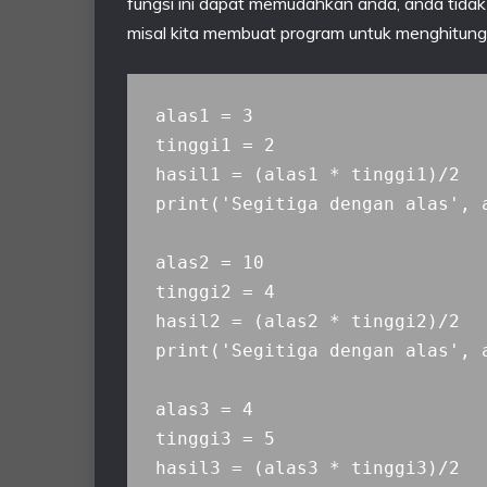
fungsi ini dapat memudahkan anda, anda tidak
misal kita membuat program untuk menghitung 
alas1 = 3

tinggi1 = 2

hasil1 = (alas1 * tinggi1)/2

print('Segitiga dengan alas', 
alas2 = 10

tinggi2 = 4

hasil2 = (alas2 * tinggi2)/2

print('Segitiga dengan alas', 
alas3 = 4

tinggi3 = 5

hasil3 = (alas3 * tinggi3)/2
