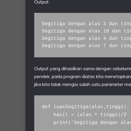
Output:
Segitiga dengan alas 3 dan ting
Segitiga dengan alas 10 dan tin
Segitiga dengan alas 4 dan ting
Segitiga dengan alas 7 dan tin
Output yang dihasilkan sama dengan sebelumny
pendek. pada program diatas kita menetapkan d
jika kita tidak mengisi salah satu parameter 
def luasSegitiga(alas,tinggi):

    hasil = (alas * tinggi)/2

    print('Segitiga dengan ala