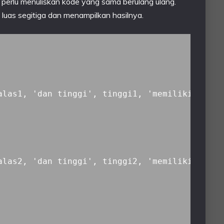
 perlu menuliskan kode yang sama berulang ulang.
luas segitiga dan menampilkan hasilnya.
alas1, 'dan tinggi', tinggi1, 'memiliki luas '
alas2, 'dan tinggi', tinggi2, 'memiliki luas '