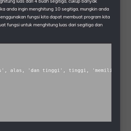
hitung luas dari 4 buah segitiga, cukup banyak
ika anda ingin menghitung 10 segitiga, mungkin anda
menggunakan fungsi kita dapat membuat program kita
at fungsi untuk menghitung luas dari segitiga dan
s', alas, 'dan tinggi', tinggi, 'memiliki luas