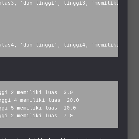
alas3, 'dan tinggi', tinggi3, 'memiliki luas '
gi 2 memiliki luas  3.0

ggi 4 memiliki luas  20.0

gi 5 memiliki luas  10.0

ggi 2 memiliki luas  7.0