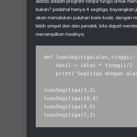
diatas adalah program tanpa fungsi untuk meng
bukan? padahal hanya 4 segitiga, bayangkan j
akan menuliskan puluhan baris kode. dengan 
lebih simpel dan dan pendek. kita dapat membu
menampilkan hasilnya.
def luasSegitiga(alas,tinggi):

    hasil = (alas * tinggi)/2

    print('Segitiga dengan ala
luasSegitiga(3,2)

luasSegitiga(10,4)

luasSegitiga(4,5)
