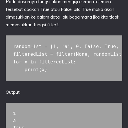
Pada dasarnya fungsi akan menguji elemen-elemen
tersebut apakah True atau False, bila True maka akan
dimasukkan ke dalam data. lalu bagaimana jika kita tidak
memasukkan fungsi filter?.
randomList = [1, 'a', 0, False, True, '0'
filteredList = filter(None, randomList)

for x in filteredList:

Output:
1

a

True
