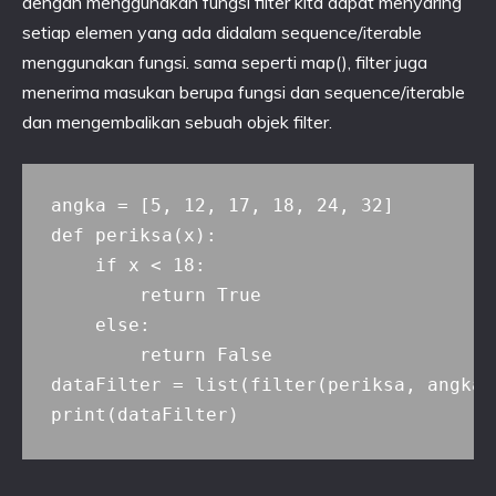
dengan menggunakan fungsi filter kita dapat menyaring
setiap elemen yang ada didalam sequence/iterable
menggunakan fungsi. sama seperti map(), filter juga
menerima masukan berupa fungsi dan sequence/iterable
dan mengembalikan sebuah objek filter.
angka = [5, 12, 17, 18, 24, 32]

def periksa(x):

    if x < 18:

        return True

    else:

        return False

dataFilter = list(filter(periksa, angka))