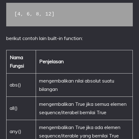
[4, 6, 8, 12]
berikut contoh lain built-in function:
Nama
Penjelasan
Fungsi
mengembalikan nilai absolut suatu
abs()
bilangan
mengembalikan True jika semua elemen
all()
sequence/iterabel bernilai True
mengembalikan True jika ada elemen
any()
sequence/iterable yang bernilai True