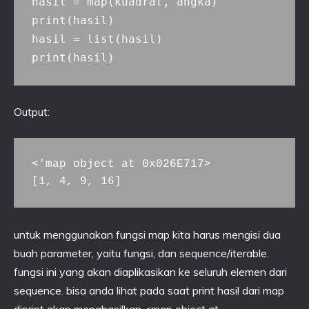
hasil = map(kuadrat, angka)

print(hasil)

hasil = list(hasil)

Output:
<'map object at 0x026E717>

[1, 4, 9, 16]
untuk menggunakan fungsi map kita harus mengisi dua
buah parameter, yaitu fungsi, dan sequence/iterable.
fungsi ini yang akan diaplikasikan ke seluruh elemen dari
sequence. bisa anda lihat pada saat print hasil dari map