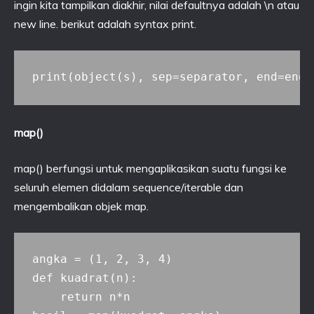
ingin kita tampilkan diakhir, nilai defaultnya adalah \n atau
new line. berikut adalah syntax print.
map()
map() berfungsi untuk mengaplikasikan suatu fungsi ke
seluruh elemen didalam sequence/iterable dan
mengembalikan objek map.
angka = (1, 2, 3, 4)

def kuadrat(n):

    return n*n
