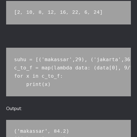
[2, 10, 8, 12, 16, 22, 6, 24]
suhu = [('makassar',29), ('jakarta',36),
c_to_f = map(lambda data: (data[0], 9/5*
for x in c_to_f:

Output:
('makassar', 84.2)
