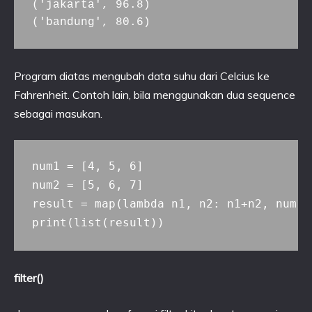
('jakarta', 96.8)

('bandung', 80.6)
Program diatas mengubah data suhu dari Celcius ke
Fahrenheit. Contoh lain, bila menggunakan dua sequence
sebagai masukan.
num1 = [4, 5, 6]

num2 = [5, 6, 7]

result = map(lambda n1, n2: n1+n2, num1, 
filter()