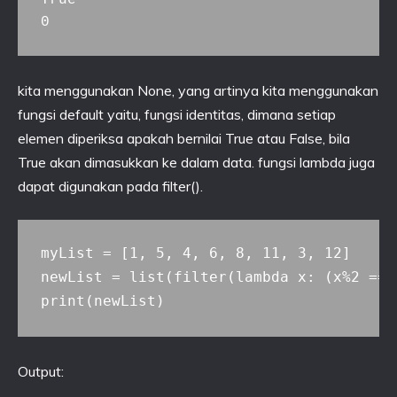
0
kita menggunakan None, yang artinya kita menggunakan
fungsi default yaitu, fungsi identitas, dimana setiap
elemen diperiksa apakah bernilai True atau False, bila
True akan dimasukkan ke dalam data. fungsi lambda juga
dapat digunakan pada filter().
myList = [1, 5, 4, 6, 8, 11, 3, 12]

newList = list(filter(lambda x: (x%2 == 
Output: