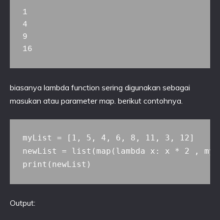
1

4

9

16
biasanya lambda function sering digunakan sebagai
masukan atau parameter map. berikut contohnya.
myList = [1, 5, 4, 6, 8, 11, 3, 12]

newList = list(map(lambda x: x * 2 , myLi
Output: