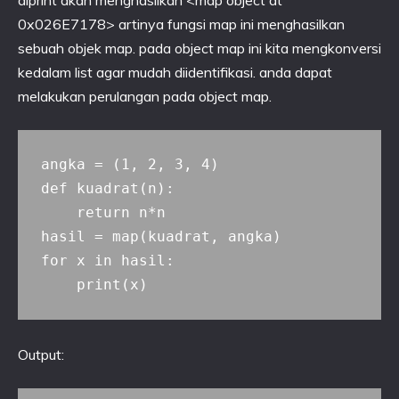
diprint akan menghasilkan <map object at
0x026E7178> artinya fungsi map ini menghasilkan
sebuah objek map. pada object map ini kita mengkonversi
kedalam list agar mudah diidentifikasi. anda dapat
melakukan perulangan pada object map.
angka = (1, 2, 3, 4)

def kuadrat(n):

    return n*n

hasil = map(kuadrat, angka)

for x in hasil:

Output: