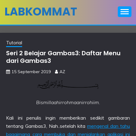
Skip
LABKOMMAT
to
content
Tutorial
Seri 2 Belajar Gambas3: Daftar Menu
dari Gambas3
15 September 2019
AZ
Bismillaahirrohmaanirrohiim.
Kali ini penulis ingin memberikan sedikit gambaran
tentang Gambas3, Nah..setelah kita
mengenal dan tahu
bagaimana cara membuka dan menjalankan aplikasi ini