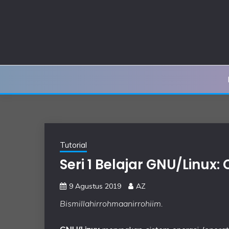
Skip
to
content
Tutorial
Seri 1 Belajar GNU/Linu
9 Agustus 2019
AZ
Bismillahirrohmaanirrohiim.