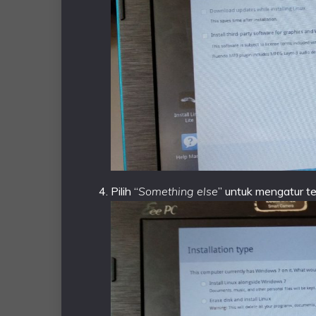
Pilih “
Something else
” untuk mengatur te