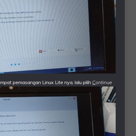
mpat pemasangan Linux Lite nya, lalu pilih
C
ontinue