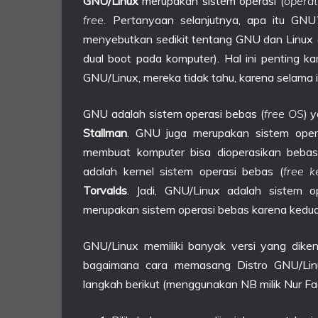
GNU/Linux
merupakan sistem operasi (
operat
free.
Pertanyaan selanjutnya, apa itu GNU? 
menyebutkan sedikit tentang GNU dan Linux
dual boot pada komputer). Hal ini penting k
GNU/Linux, mereka tidak tahu, karena selama
GNU adalah sistem operasi bebas (
free OS
) 
Stallman
. GNU juga merupakan sistem opera
membuat komputer bisa dioperasikan beba
adalah kernel sistem operasi bebas (
free k
Torvalds
. Jadi, GNU/Linux adalah sistem 
merupakan sistem operasi bebas karena kedu
GNU/Linux memiliki banyak versi yang diken
bagaimana cara memasang Distro GNU/Linu
langkah berikut (menggunakan NB milik Nur Fadh