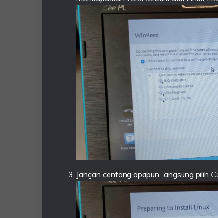
Jangan centang apapun, langsung pilih
C