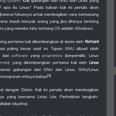
ing system
,
OS
) gabungan dari GNU dan Linux yang
apa itu Linux? Pada tulisan kali ini penulis akan
 (karena fokusnya untuk membagikan cara memasang
arena masih banyak orang yang jika ditanya tentang
 ini yang mereka tahu tentang OS adalah Windows.
yang pertama kali dikembangkan di dunia oleh
Richard
si paling besar saat ini. Tujuan GNU dibuat ialah
s dari
software
yang
proprietary
(berpemilik). Linux
ernel
) yang dikembangkan pertama kali oleh
Linus
operasi gabungan dari GNU dan Linux. GNU/Linux
[1]
a komponen intinya bebas
.
al dengan Distro. Kali ini penulis akan membagikan
x yang bernama Linux Lite. Perhatikan langkah-
illah Musfira) :