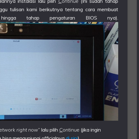
annya instalasi lalu pilih
C
ontinue
(Ini sudah tahap
nggu tulisan kami berikutnya tentang cara membuat
ux hingga tahap pengaturan BIOS nya).
 network right now
” lalu pilih
C
ontinue
(jika ingin
e bisa mengunjungi officialnya
di sini
).