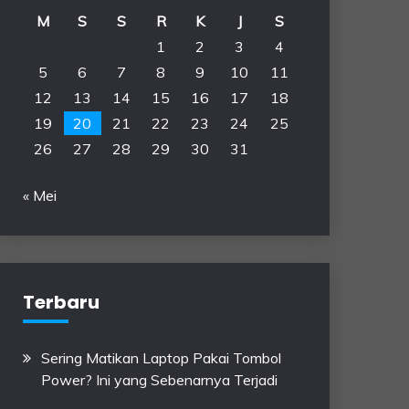
M
S
S
R
K
J
S
1
2
3
4
5
6
7
8
9
10
11
12
13
14
15
16
17
18
19
20
21
22
23
24
25
26
27
28
29
30
31
« Mei
Terbaru
Sering Matikan Laptop Pakai Tombol
Power? Ini yang Sebenarnya Terjadi