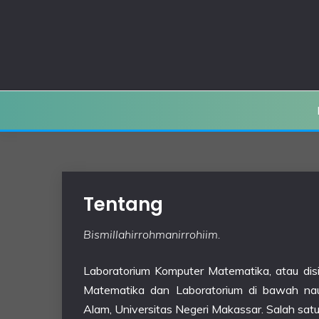
Skip
to
content
Tentang
Bismillahirrohmanirrohiim.
Laboratorium Komputer Matematika, atau di
Matematika dan Laboratorium di bawah na
Alam, Universitas Negeri Makassar. Salah sat