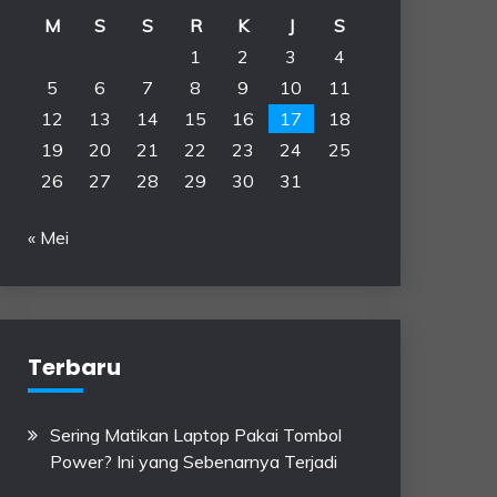
M
S
S
R
K
J
S
1
2
3
4
5
6
7
8
9
10
11
12
13
14
15
16
17
18
19
20
21
22
23
24
25
26
27
28
29
30
31
« Mei
Terbaru
Sering Matikan Laptop Pakai Tombol
Power? Ini yang Sebenarnya Terjadi