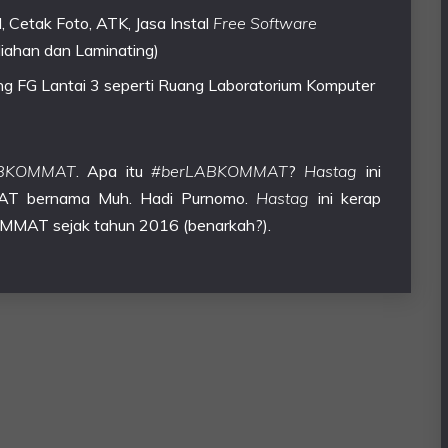
lid, Cetak Foto, ATK, Jasa Instal
Free Software
iahan dan Laminating)
g FG Lantai 3 seperti Ruang Laboratorium Komputer
ABKOMMAT
. Apa itu
#berLABKOMMAT
?
Hastag
ini
MAT bernama Muh. Hadi Purnomo.
Hastag
ini kerap
OMMAT sejak tahun 2016 (benarkah?).