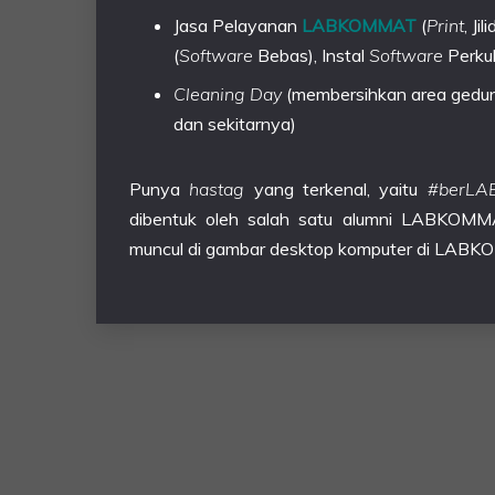
Jasa Pelayanan
LABKOMMAT
(
Print
, Ji
(
Software
Bebas), Instal
Software
Perkul
Cleaning
Day
(membersihkan area gedun
dan sekitarnya)
Punya
hastag
yang terkenal, yaitu
#berL
dibentuk oleh salah satu alumni LABKOM
muncul di gambar desktop komputer di LABK