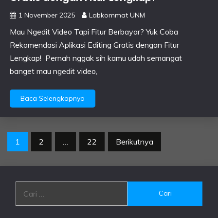
1 November 2025
Labkommat UNM
Mau Ngedit Video Tapi Fitur Berbayar? Yuk Coba
Rekomendasi Aplikasi Editing Gratis dengan Fitur
Lengkap! Pernah nggak sih kamu udah semangat
banget mau ngedit video,
Baca Selengkapnya
Paginasi
1
2
…
22
Berikutnya
pos
Cari
untuk: