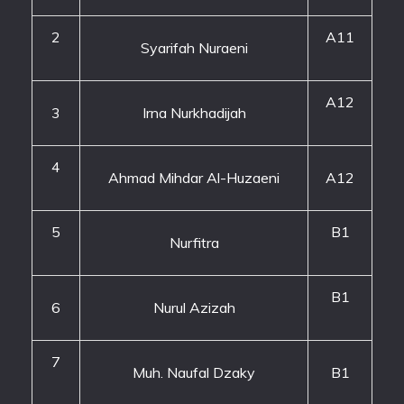
2
A11
Syarifah Nuraeni
A12
3
Irna Nurkhadijah
4
Ahmad Mihdar Al-Huzaeni
A12
5
B1
Nurfitra
B1
6
Nurul Azizah
7
Muh. Naufal Dzaky
B1