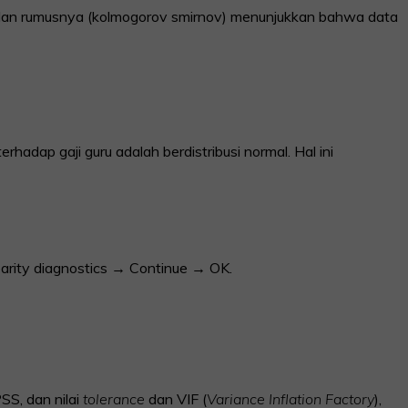
S dan rumusnya (kolmogorov smirnov) menunjukkan bahwa data
rhadap gaji guru adalah berdistribusi normal. Hal ini
arity diagnostics → Continue → OK.
SS, dan nilai
tolerance
dan VIF (
Variance Inflation Factory
),