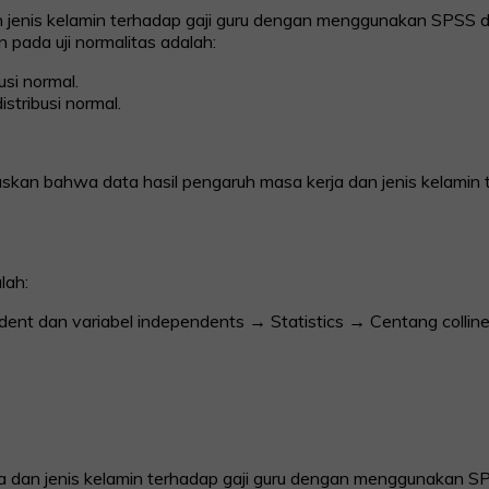
dan jenis kelamin terhadap gaji guru dengan menggunakan SPS
 pada uji normalitas adalah:
usi normal.
istribusi normal.
laskan bahwa data hasil pengaruh masa kerja dan jenis kelamin te
lah:
nt dan variabel independents → Statistics → Centang colline
rja dan jenis kelamin terhadap gaji guru dengan menggunakan SP