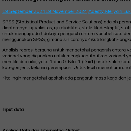
19 September 2024
19 November 2024
Adesty Meilyani Lu
SPSS (Statistical Product and Service Solutions) adalah pera
diantaranya: uji validitas, uji reliabilitas, statistik deskriptif,
untuk menguji ada tidaknya pengaruh antara variabel satu den
menggunakan SPSS, gimana sih caranya? ikuti langkah-langka
Analisis regresi berguna untuk mengetahui pengaruh antara 
variabel yang digunakan untuk mengkuantitatifkan variabel yan
memiliki dua nilai, yaitu 1 dan 0. Nilai 1 (D =1) untuk salah sat
kategori jenis kelamin perempuan. Untuk lebih memahami analis
Kita ingin mengetahui apakah ada pengaruh masa kerja dan jen
Input data
Analisis Data dan Interpretasi Output