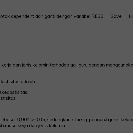
 kotak dependent dan ganti dengan variabel RES2 → Save → Hi
 kerja dan jenis kelamin terhadap gaji guru dengan menggunaka
astisitas adalah:
oskedastisitas.
stisitas.
ja sebesar 0,904 > 0,05, sedangkan nilai sig. pengaruh jenis k
ruh masa kerja dan jenis kelamin.