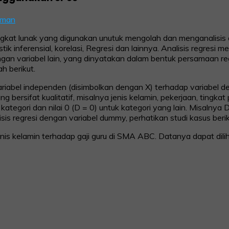
kman
ngkat lunak yang digunakan unutuk mengolah dan menganalisis da
 statistik inferensial, korelasi, Regresi dan lainnya. Analisis regr
gan variabel lain, yang dinyatakan dalam bentuk persamaan reg
h berikut.
variabel independen (disimbolkan dengan X) terhadap variabel
g bersifat kualitatif, misalnya jenis kelamin, pekerjaan, tingk
u kategori dan nilai 0 (D = 0) untuk kategori yang lain. Misalnya 
is regresi dengan variabel dummy, perhatikan studi kasus berik
is kelamin terhadap gaji guru di SMA ABC. Datanya dapat dilih