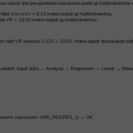
apun dasar dari pengambilan keputusan pada uji multikolinieritas 
 Nilai
tolerance
< 0,10 maka terjadi uji multikolinieritas.
lai VIF > 10,00 maka terjadi uji multikolinieritas.
n nilai VIF sebesar 1,225 < 10,00. Maka dapat disimpulkan ba
 adalah: Input data → Analyze → Regression → Linear → Masu
Numeric expression: ABS_RES(RES_1) → OK.