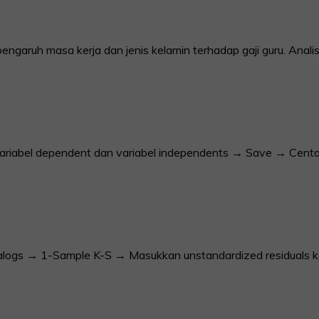
aruh masa kerja dan jenis kelamin terhadap gaji guru. Analisis 
riabel dependent dan variabel independents → Save → Centa
alogs → 1-Sample K-S → Masukkan unstandardized residuals ke