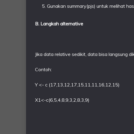
Gunakan summary(pjs) untuk melihat hasil
B. Langkah alternative
Jika data relative sedikit, data bisa langsung di
Contoh:
Y <- c (17,13,12,17,15,11,11,16,12,15) X2
X1<-c(6,5,4,8,9,3,2,8,3,9)