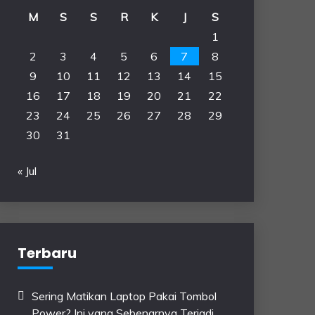
M
S
S
R
K
J
S
1
2
3
4
5
6
7
8
9
10
11
12
13
14
15
16
17
18
19
20
21
22
23
24
25
26
27
28
29
30
31
« Jul
Terbaru
Sering Matikan Laptop Pakai Tombol
Power? Ini yang Sebenarnya Terjadi