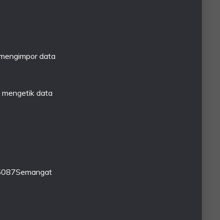
mengimpor data
 mengetik data
.5087Semangat