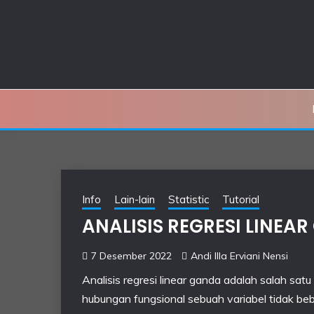
Skip
to
content
Info
Lain-lain
Statistic
Tutorial
ANALISIS REGRESI LINEA
7 Desember 2022
Andi IIla Erviani Nensi
Analisis regresi linear ganda adalah salah sa
hubungan fungsional sebuah variabel tidak be