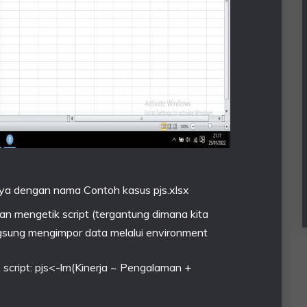
lnya dengan nama Contoh kasus pjs.xlsx
gan mengetik script (tergantung dimana kita
angsung mengimpor data melalui environment
 script: pjs<-lm(Kinerja ~ Pengalaman +