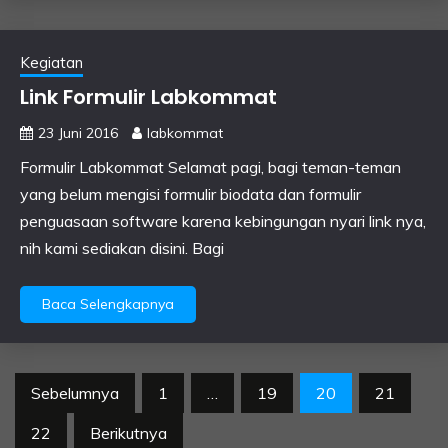
Kegiatan
Link Formulir Labkommat
23 Juni 2016
labkommat
Formulir Labkommat Selamat pagi, bagi teman-teman
yang belum mengisi formulir biodata dan formulir
penguasaan software karena kebingungan nyari link nya,
nih kami sediakan disini. Bagi
Baca Selengkapnya
Paginasi
Sebelumnya
1
…
19
20
21
pos
22
Berikutnya