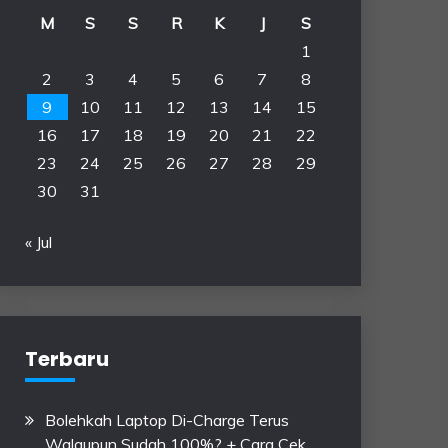
M
S
S
R
K
J
S
1
2
3
4
5
6
7
8
9
10
11
12
13
14
15
16
17
18
19
20
21
22
23
24
25
26
27
28
29
30
31
« Jul
Terbaru
Bolehkah Laptop Di-Charge Terus
Walaupun Sudah 100%? + Cara Cek