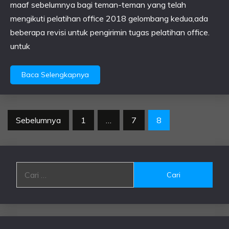
maaf sebelumnya bagi teman-teman yang telah
mengikuti pelatihan office 2018 gelombang kedua,ada
beberapa revisi untuk pengirimin tugas pelatihan office.
untuk
Baca Selengkapnya
Paginasi
Sebelumnya
1
…
7
8
pos
Cari
untuk: