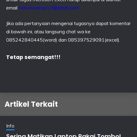
email
hervina.dewi17@gmail.com
Jika ada pertanyaan mengenai tugasnya dapat komentar
di bawah ini, atau langsung chat wa ke
085242840445(word) dan 085397529091(excel).
Tetap semangat!!!
Artikel Terkait
Info
Sering Matikan Laptop Pakai Tombol