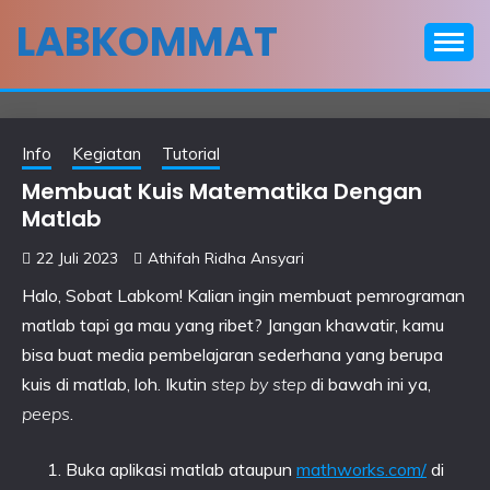
Skip
LABKOMMAT
to
content
Info
Kegiatan
Tutorial
Membuat Kuis Matematika Dengan
Matlab
22 Juli 2023
Athifah Ridha Ansyari
Halo, Sobat Labkom! Kalian ingin membuat pemrograman
matlab tapi ga mau yang ribet? Jangan khawatir, kamu
bisa buat media pembelajaran sederhana yang berupa
kuis di matlab, loh. Ikutin
step by step
di bawah ini ya,
peeps
.
Buka aplikasi matlab ataupun
mathworks.com/
di