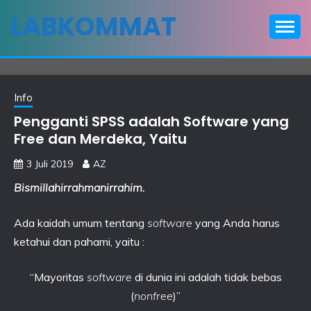
Skip
LABKOMMAT
to
content
Info
Pengganti SPSS adalah Software yang
Free dan Merdeka, Yaitu
3 Juli 2019
AZ
Bismillahirrahmanirrahim
.
Ada kaidah umum tentang
software
yang Anda harus
ketahui dan pahami, yaitu :
“Mayoritas
software
di dunia ini adalah tidak bebas
(
nonfree
)”