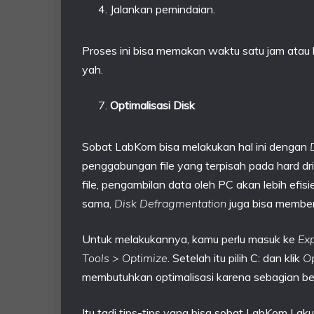
Jalankan pemindaian.
Proses ini bisa memakan waktu satu jam atau
yah.
Optimalisasi Disk
Sobat LabKom bisa melakukan hal ini dengan
penggabungan file yang terpisah pada hard 
file, pengambilan data oleh PC akan lebih efis
sama,
Disk Defragmentation
juga bisa member
Untuk melakukannya, kamu perlu masuk ke
Exp
Tools > Optimize
. Setelah itu pilih C: dan klik
O
membutuhkan optimalisasi karena sebagian besa
Itu tadi tips-tips yang bisa sobat LabKom L