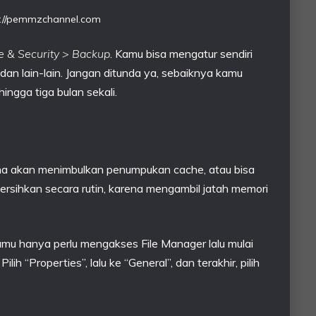
s://pemmzchannel.com
e & Security > Backup
. Kamu bisa mengatur sendiri
 dan lain-lain. Jangan ditunda ya, sebaiknya kamu
ingga tiga bulan sekali.
ma akan menimbulkan penumpukan cache, atau bisa
ibersihkan secara rutin, karena mengambil jatah memori
u hanya perlu mengakses File Manager lalu mulai
lih “Properties”, lalu ke “General”, dan terakhir, pilih