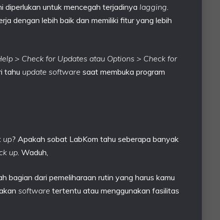
ni diperlukan untuk mencegah terjadinya
lagging
.
rja dengan lebih baik dan memiliki fitur yang lebih
elp > Check for Updates atau Options > Check for
ri tahu
update software
saat membuka program
 up
? Apakah sobat LabKom tahu seberapa banyak
ck up
. Waduh,
h bagian dari pemeliharaan rutin yang harus kamu
nakan
software
tertentu atau menggunakan fasilitas