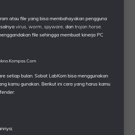
ram atau file yang bisa membahayakan pengguna
isalnya
virus, worm, spyware,
dan
trojan horse
.
enggandakan file sehingga membuat kinerja PC
Tekno.Kompas.Com
ware setiap bulan. Sobat LabKom bisa menggunakan
ng kamu gunakan. Berikut ini cara yang harus kamu
fender:
annya;