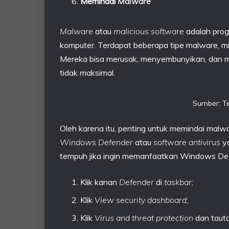
Memindai
Malware
Malware
atau
malicious software
adalah prog
komputer. Terdapat beberapa tipe malware, m
Mereka bisa merusak, menyembunyikan, dan m
tidak maksimal.
Sumber: 
Oleh karena itu, penting untuk memindai mal
Windows Defender
atau
software antivirus
ya
tempuh jika ingin memanfaatkan Windows De
Klik kanan
Defender
di
taskbar
;
Klik
View security dashboard
;
Klik
Virus
and threat protection
dan taut