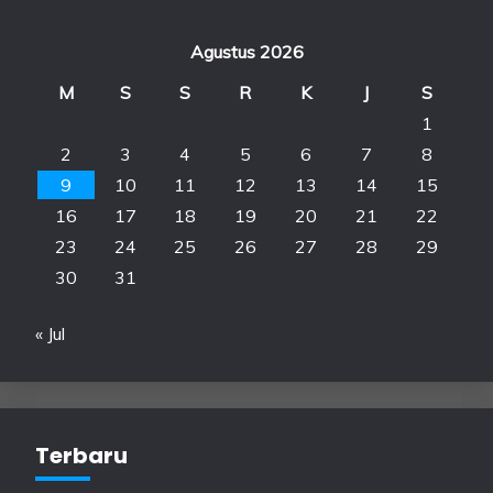
Agustus 2026
M
S
S
R
K
J
S
1
2
3
4
5
6
7
8
9
10
11
12
13
14
15
16
17
18
19
20
21
22
23
24
25
26
27
28
29
30
31
« Jul
Terbaru