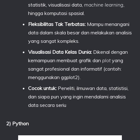
statistik, visualisasi data,
machine learning
,
hingga komputasi spasial.
Fleksibilitas Tak Terbatas:
Mampu menangani
data dalam skala besar dan melakukan analisis
yang sangat kompleks.
Visualisasi Data Kelas Dunia:
Dikenal dengan
kemampuan membuat grafik dan
plot
yang
sangat profesional dan informatif (contoh:
menggunakan ggplot2).
Cocok untuk:
Peneliti, ilmuwan data, statistisi,
dan siapa pun yang ingin mendalami analisis
data secara seriu
2) Python