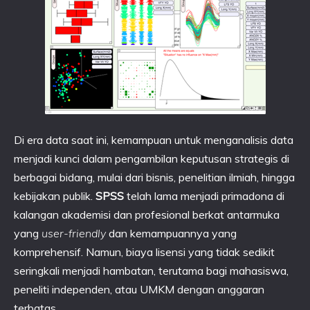
Di era data saat ini, kemampuan untuk menganalisis data
menjadi kunci dalam pengambilan keputusan strategis di
berbagai bidang, mulai dari bisnis, penelitian ilmiah, hingga
kebijakan publik.
SPSS
telah lama menjadi primadona di
kalangan akademisi dan profesional berkat antarmuka
yang
user-friendly
dan kemampuannya yang
komprehensif. Namun, biaya lisensi yang tidak sedikit
seringkali menjadi hambatan, terutama bagi mahasiswa,
peneliti independen, atau UMKM dengan anggaran
terbatas.