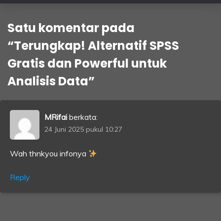
Satu komentar pada
“
Terungkap! Alternatif SPSS
Gratis dan Powerful untuk
Analisis Data
”
MRifai
berkata:
24 Juni 2025 pukul 10:27
Wah thnkyou infonya
Reply