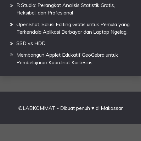
R Studio: Perangkat Analisis Statistik Gratis,
Fleksibel, dan Profesional
OpenShot, Solusi Editing Gratis untuk Pemula yang
Terkendala Aplikasi Berbayar dan Laptop Ngelag.
SSD vs HDD
Membangun Applet Edukatif GeoGebra untuk
Pembelajaran Koordinat Kartesius
©LABKOMMAT - Dibuat penuh ♥ di Makassar