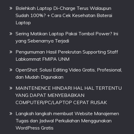
Bolehkah Laptop Di-Charge Terus Walaupun
Sudah 100%? + Cara Cek Kesehatan Baterai
Laptop
Sering Matikan Laptop Pakai Tombol Power? Ini
yang Sebenarnya Terjadi
Pengumuman Hasil Perekrutan Supporting Staff
Labkommat FMIPA UNM
OpenShot: Solusi Editing Video Gratis, Profesional,
dan Mudah Digunakan
MAINTENENCE HINDARI HAL HAL TERTENTU
YANG DAPAT MENYEBABKAN
COMPUTER/PC/LAPTOP CEPAT RUSAK
Langkah langkah membuat Website Manajemen
Tugas dan Jadwal Perkuliahan Menggunakan
WordPress Gratis