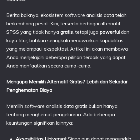
Berita baiknya, ekosistem
software
analisis data telah
berkembang pesat. Kini, tersedia berbagai alternatif
SPSS yang tidak hanya
gratis
, tetapi juga
powerful
dan
kaya fitur, bahkan seringkali menawarkan kapabilitas
yang melampaui ekspektasi. Artikel ini akan membawa
Anda menjelajahi beberapa pilihan terbaik yang dapat
Anda manfaatkan secara cuma-cuma.
Mengapa Memilih Alternatif Gratis? Lebih dari Sekadar
Penghematan Biaya
Memilih
software
analisis data gratis bukan hanya
tentang menghemat pengeluaran. Ada beberapa
keuntungan signifikan lainnya:
Aksesibilitas Universal:
Siapa pun dapat mengunduh