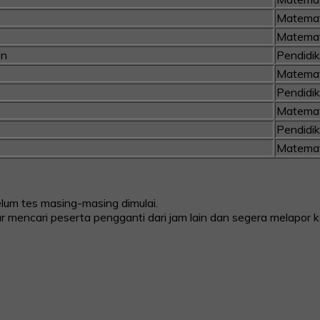
Matemat
Matemat
an
Pendidi
Matemat
Pendidi
Matemat
Pendidi
Matemat
lum tes masing-masing dimulai.
 mencari peserta pengganti dari jam lain dan segera melapor k