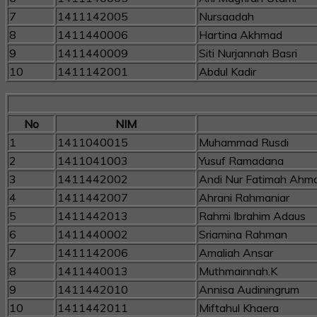
7
1411142005
Nursaadah
8
1411440006
Hartina Akhmad
9
1411440009
Siti Nurjannah Basri
10
1411142001
Abdul Kadir
No
NIM
1
1411040015
Muhammad Rusdi
2
1411041003
Yusuf Ramadana
3
1411442002
Andi Nur Fatimah Ahm
4
1411442007
Ahrani Rahmaniar
5
1411442013
Rahmi Ibrahim Adaus
6
1411440002
Sriamina Rahman
7
1411142006
Amaliah Ansar
8
1411440013
Muthmainnah.K
9
1411442010
Annisa Audiningrum
10
1411442011
Miftahul Khaera