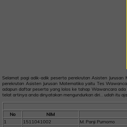
Selamat pagi adik-adik peserta perekrutan Asisten Jurusan M
perekrutan Asisten Jurusan Matematika yaitu Tes Wawancar
adapun daftar peserta yang lolos ke tahap Wawancara ada pa
telat artinya anda dinyatakan mengundurkan diri… udah itu aj
No
NIM
1
1511041002
M. Panji Purnomo