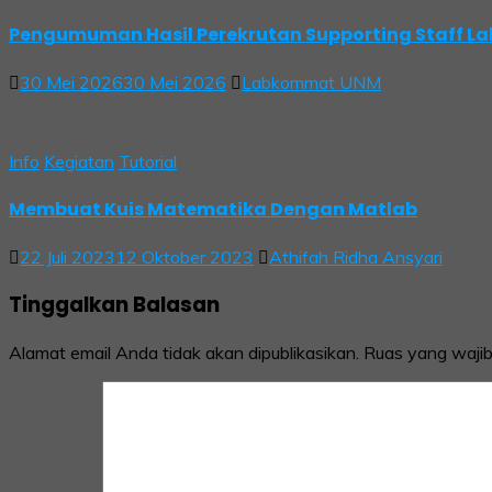
Pengumuman Hasil Perekrutan Supporting Staff 
30 Mei 2026
30 Mei 2026
Labkommat UNM
Info
Kegiatan
Tutorial
Membuat Kuis Matematika Dengan Matlab
22 Juli 2023
12 Oktober 2023
Athifah Ridha Ansyari
Tinggalkan Balasan
Alamat email Anda tidak akan dipublikasikan.
Ruas yang wajib