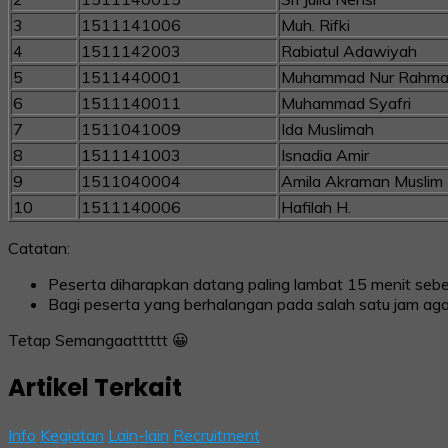
3
1511141006
Muh. Rifki
4
1511142003
Rabiatul Adawiyah
5
1511440001
Muhammad Nur Rahm
6
1511140011
Muhammad Syafri
7
1511041009
Ida Muslimah
8
1511141003
Isnadia Amir
9
1511040004
Amila Akraman Muslim
10
1511140006
Hafilah H.
Catatan:
Peserta diharapkan datang paling lambat 15 menit sebe
Bagi peserta yang berhalangan pada salah satu jam agar
Tetap Semangaatttttt 😀
Artikel Terkait
Info
Kegiatan
Lain-lain
Recruitment