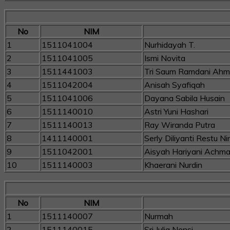
No
NIM
1
1511041004
Nurhidayah T.
2
1511041005
Ismi Novita
3
1511441003
Tri Saum Ramdani Ah
4
1511042004
Anisah Syafiqah
5
1511041006
Dayana Sabila Husain
6
1511140010
Astri Yuni Hashari
7
1511140013
Ray Wiranda Putra
8
1411140001
Serly Diliyanti Restu Ni
9
1511042001
Aisyah Hariyani Achm
10
1511140003
Khaerani Nurdin
No
NIM
1
1511140007
Nurmah
2
1511140015
Sri Julia Nensi