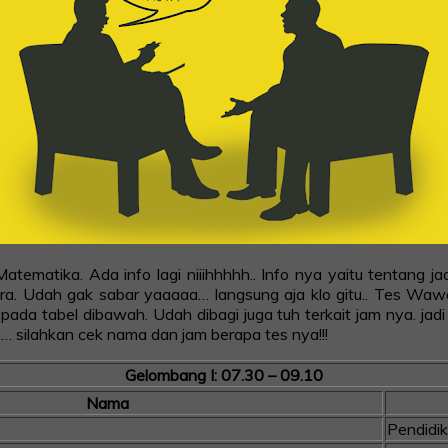
atematika. Ada info lagi niiihhhhh.. Info nya yaitu tentang 
a. Udah gak sabar yaaaaa… langsung aja klo gitu.. Tes Waw
da tabel dibawah. Udah dibagi juga tuh terkait jam nya. jadi 
a… silahkan cek nama dan jam berapa tes nya!!!
Gelombang I: 07.30 – 09.10
Nama
Pendidi