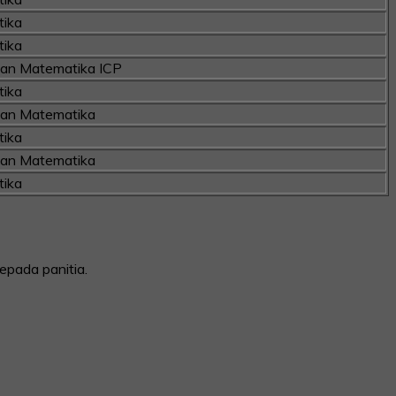
ika
ika
kan Matematika ICP
ika
kan Matematika
ika
kan Matematika
ika
epada panitia.