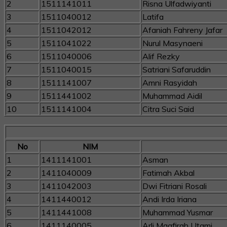
2
1511141011
Risna Ulfadwiyanti
3
1511040012
Latifa
4
1511042012
Afaniah Fahreny Jafar
5
1511041022
Nurul Masynaeni
6
1511040006
Alif Rezky
7
1511040015
Satriani Safaruddin
8
1511141007
Amni Rasyidah
9
1511441002
Muhammad Aidil
10
1511141004
Citra Suci Said
No
NIM
1
1411141001
Asman
2
1411040009
Fatimah Akbal
3
1411042003
Dwi Fitriani Rosali
4
1411440012
Andi Irda Iriana
5
1411441008
Muhammad Yusmar
6
1411140005
Arli Magfirah Utami