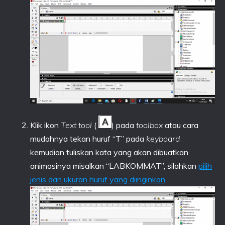
Klik ikon
Text tool
(
) pada
toolbox
atau cara
mudahnya tekan huruf “T” pada
keyboard
kemudian tuliskan kata yang akan dibuatkan
animasinya misalkan “LABKOMMAT”, silahkan
pilih
jenis dan ukuran huruf yang diinginkan
.