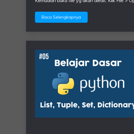
Kemudian buka file yg akan diedit. Klik File 
Baca Selengkapnya