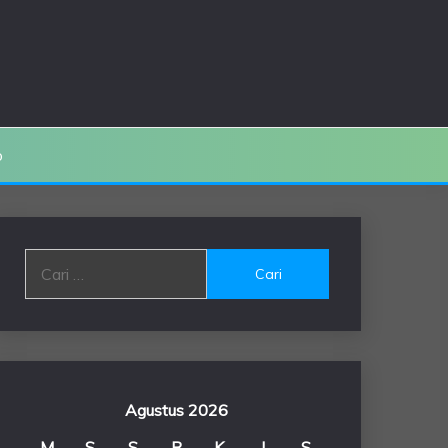
o
Cari
untuk:
Agustus 2026
M
S
S
R
K
J
S