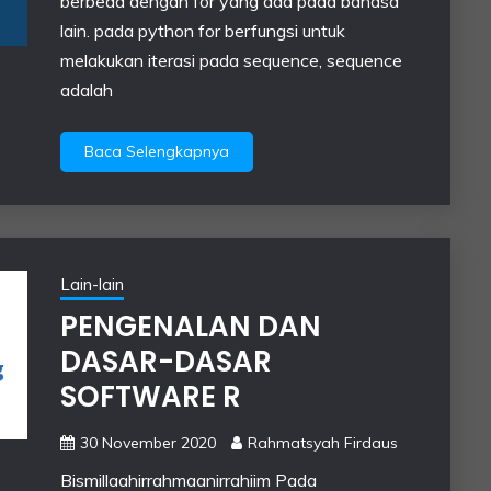
berbeda dengan for yang ada pada bahasa
lain. pada python for berfungsi untuk
melakukan iterasi pada sequence, sequence
adalah
Baca Selengkapnya
Lain-lain
PENGENALAN DAN
DASAR-DASAR
SOFTWARE R
30 November 2020
Rahmatsyah Firdaus
Bismillaahirrahmaanirrahiim Pada