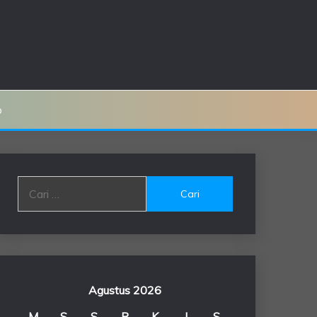
o
Cari
untuk:
Agustus 2026
M
S
S
R
K
J
S