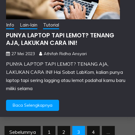
Info
Lain-lain
Tutorial
PUNYA LAPTOP TAPI LEMOT? TENANG
AJA, LAKUKAN CARA INI!
27 Mei 2023
Athifah Ridha Ansyari
PUNYA LAPTOP TAPI LEMOT? TENANG AJA,
LAKUKAN CARA INI! Hai Sobat LabKom, kalian punya
laptop tapi sering lagging atau lemot padahal kamu baru
miliki selama
Baca Selengkapnya
Paginasi
Sebelumnya
1
2
3
4
…