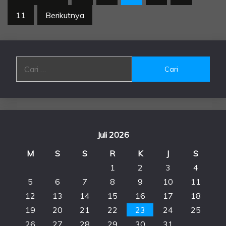
pos
11
Berikutnya
Cari
untuk:
Juli 2026
M
S
S
R
K
J
S
1
2
3
4
5
6
7
8
9
10
11
12
13
14
15
16
17
18
19
20
21
22
23
24
25
26
27
28
29
30
31