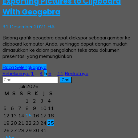
Exporting Pictures to Clipboard
With Geogebra
31 Desember 2021
HA
Bidang grafik geogebra dapat diekspor sebagai gambar ke
clipboard komputer Anda, sehingga dapat dengan mudah
dimasukkan ke dalam pengolahan teks atau dokumen
presentasi yang memungkinkan
Baca Selengkapnya
Paginasi
Sebelumnya
1
…
4
5
6
…
11
Berikutnya
Cari
pos
untuk:
Juli 2026
M
S
S
R
K
J
S
1
2
3
4
5
6
7
8
9
10
11
12
13
14
15
16
17
18
19
20
21
22
23
24
25
26
27
28
29
30
31
« Mei