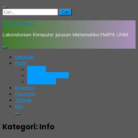
Skip
to
Cari
content
untuk:
LABKOMMAT
Laboratorium Komputer Jurusan Matematika FMIPA UNM
Beranda
Profil
Tentang
Struktur Organisasi
Asisten Aktif
Kegiatan
Pelatihan
Tutorial
Info
Kategori:
Info