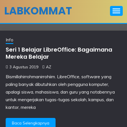
Skip
LABKOMMAT
to
content
Info
Seri 1 Belajar LibreOffice: Bagaimana
Mereka Belajar
3 Agustus 2019
AZ
Bismillahirrohmanirrohiim. LibreOffice, software yang
paling banyak dibutuhkan oleh pengguna komputer,
apalagi siswa, mahasiswa, dan guru yang notabennya
untuk mengerjakan tugas-tugas sekolah, kampus, dan
kantor, mereka
Baca Selengkapnya