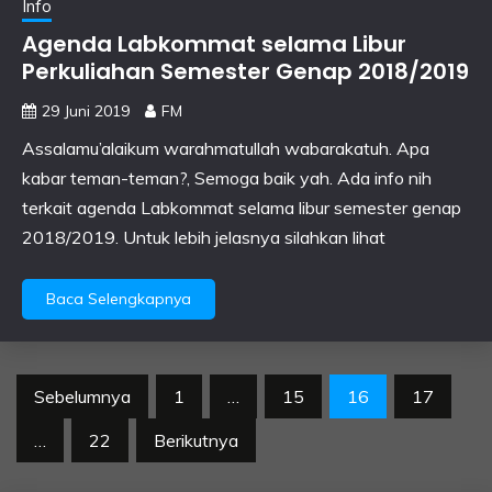
Info
Agenda Labkommat selama Libur
Perkuliahan Semester Genap 2018/2019
29 Juni 2019
FM
Assalamu’alaikum warahmatullah wabarakatuh. Apa
kabar teman-teman?, Semoga baik yah. Ada info nih
terkait agenda Labkommat selama libur semester genap
2018/2019. Untuk lebih jelasnya silahkan lihat
Baca Selengkapnya
Paginasi
Sebelumnya
1
…
15
16
17
pos
…
22
Berikutnya